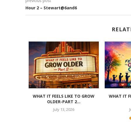
previous post
Hour 2 – Stewart@6and6
RELAT
ves-Solow
WHAT IT FEELS LIKE TO GROW
WHAT IT F
OLDER-PART 2...
July 13, 2026
J