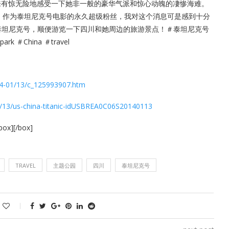
来有惊无险地感受一下她非一般的豪华气派和惊心动魄的凄惨海难。
，作为泰坦尼克号电影的永久超级粉丝，我对这个消息可是感到十分
泰坦尼克号，顺便游览一下四川和她周边的旅游景点！＃泰坦尼克号
rk ＃China ＃travel
14-01/13/c_125993907.htm
01/13/us-china-titanic-idUSBREA0C06S20140113
[box]
[/box]
TRAVEL
主题公园
四川
泰坦尼克号