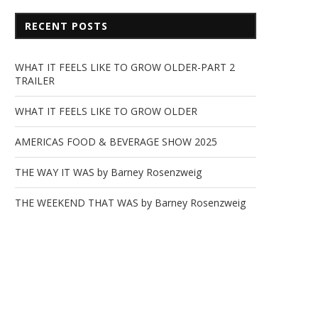
RECENT POSTS
WHAT IT FEELS LIKE TO GROW OLDER-PART 2
TRAILER
WHAT IT FEELS LIKE TO GROW OLDER
AMERICAS FOOD & BEVERAGE SHOW 2025
THE WAY IT WAS by Barney Rosenzweig
THE WEEKEND THAT WAS by Barney Rosenzweig
EXCUSES, EXCUSES by Barney
Who is Dena Stewart
Rosenzweig
January 3, 2026
March 2, 2026