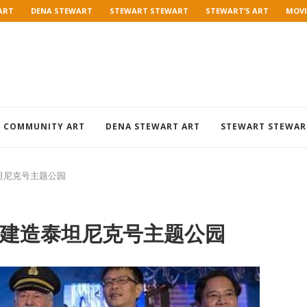
ART
DENA STEWART
STEWART STEWART
STEWART’S ART
MOVI
COMMUNITY ART
DENA STEWART ART
STEWART STEWAR
坦尼克号主题公园
建造泰坦尼克号主题公园